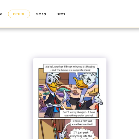
ראשי
מי אני
איורים
הד